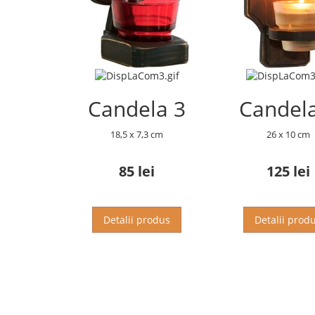
Candela 3
Candel
18,5 x 7,3 cm
26 x 10 cm
85 lei
125 lei
Detalii produs
Detalii prod