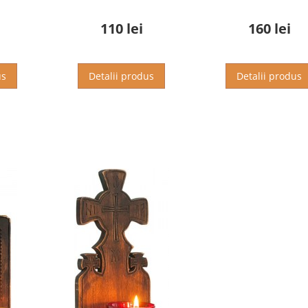
110 lei
160 lei
us
Detalii produs
Detalii produs