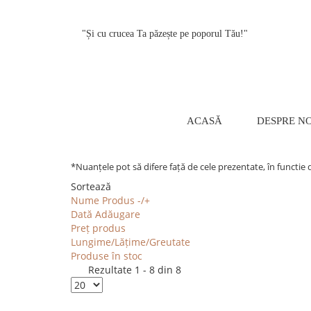
"Și cu crucea Ta păzește pe poporul Tău!"
ACASĂ
DESPRE NO
*Nuanțele pot să difere față de cele prezentate, în functie 
Sortează
Nume Produs -/+
Dată Adăugare
Preț produs
Lungime/Lățime/Greutate
Produse în stoc
Rezultate 1 - 8 din 8