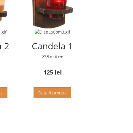
a 2
Candela 1
27,5 x 10 cm
125 lei
us
Detalii produs