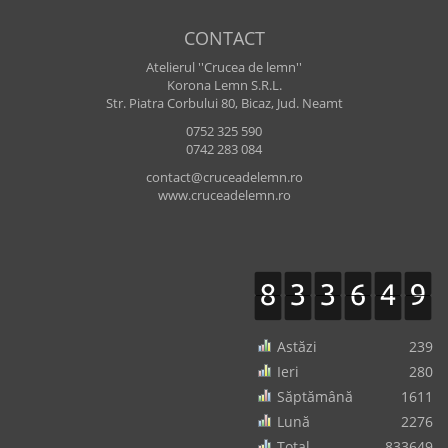
CONTACT
Atelierul ''Crucea de lemn''
Korona Lemn S.R.L.
Str. Piatra Corbului 80, Bicaz, Jud. Neamt
0752 325 590
0742 283 084
contact@cruceadelemn.ro
www.cruceadelemn.ro
Astăzi
239
Ieri
280
Săptămână
1611
Lună
2276
Total
833649