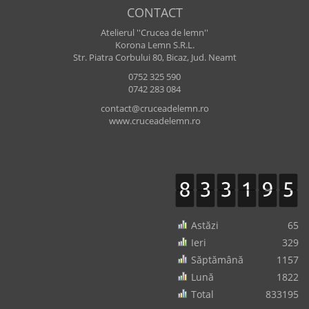
CONTACT
Atelierul ''Crucea de lemn''
Korona Lemn S.R.L.
Str. Piatra Corbului 80, Bicaz, Jud. Neamt
0752 325 590
0742 283 084
contact@cruceadelemn.ro
www.cruceadelemn.ro
Astăzi
65
Ieri
329
Săptămână
1157
Lună
1822
Total
833195