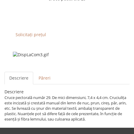
Solicitați prețul
Descriere
Păreri
Descriere
Cruce pectorală număr 29. De mici dimensiuni, 7,4 x 4,4 cm. Cruciulița
este incizată și crestată manual din lemn de nuc, prun, cireș, păr, arin,
etc. Se livrează cu șnur din material textil, ambalaj transparent de
plastic. Nuanțele pot să difere față de cele prezentate, în funcție de
esență și fibra lemnului, sau culoarea aplicată.