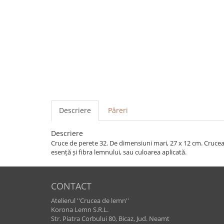
Descriere
Păreri
Descriere
Cruce de perete 32. De dimensiuni mari, 27 x 12 cm. Crucea e
esență și fibra lemnului, sau culoarea aplicată.
CONTACT
Atelierul ''Crucea de lemn''
Korona Lemn S.R.L.
Str. Piatra Corbului 80, Bicaz, Jud. Neamt