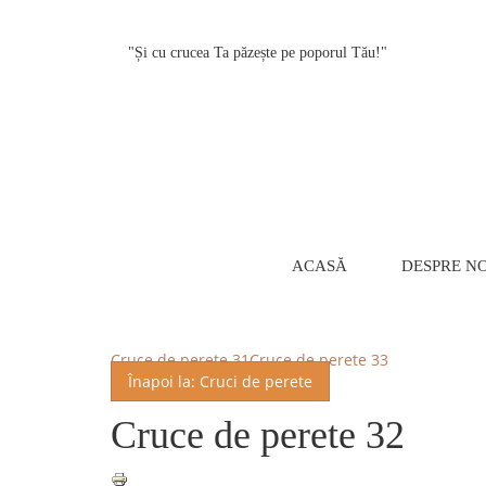
"Și cu crucea Ta păzește pe poporul Tău!"
ACASĂ
DESPRE NO
Cruce de perete 31
Cruce de perete 33
Înapoi la: Cruci de perete
Cruce de perete 32