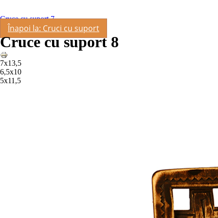
Cruce cu suport 7
Înapoi la: Cruci cu suport
Cruce cu suport 8
7x13,5
6,5x10
5x11,5